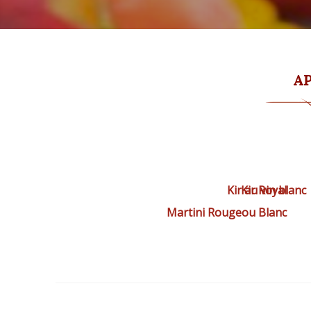
AP
Kir au vin blanc
Kir Royal
Martini Rougeou Blanc