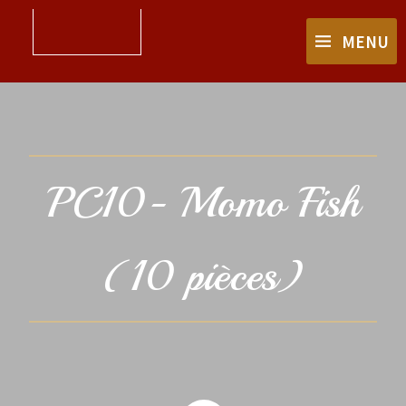
MENU
PC10- Momo Fish
(10 pièces)