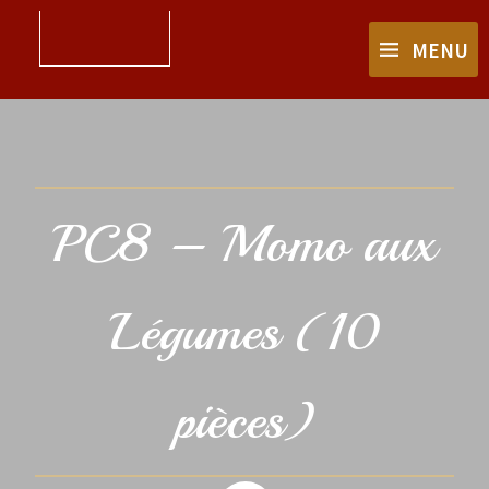
MENU
PC8 – Momo aux
Légumes (10
pièces)