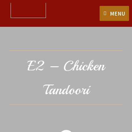
MENU
E2 – Chicken
Tandoori