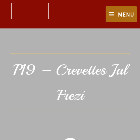
MENU
P19 – Crevettes Jal
Frezi