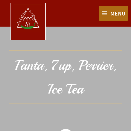
MENU
Fanta, 7up, Perrier,
Ice Tea