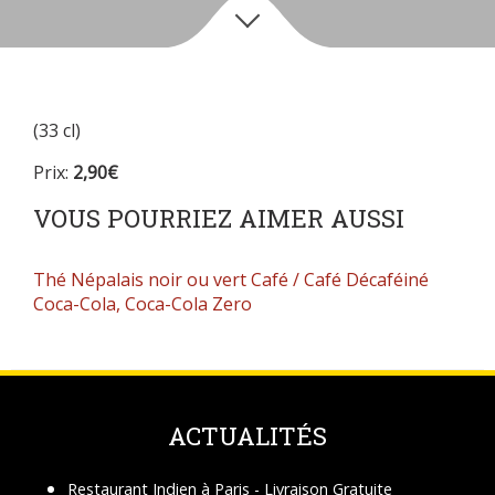
(33 cl)
Prix:
2,90€
VOUS POURRIEZ AIMER AUSSI
Thé Népalais noir ou vert
Café / Café Décaféiné
Coca-Cola, Coca-Cola Zero
ACTUALITÉS
Restaurant Indien à Paris - Livraison Gratuite