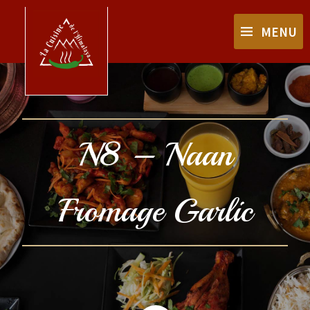
MENU
N8 – Naan
Fromage Garlic